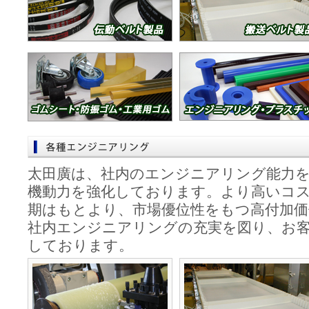
①協働ロボットを使用
示
②リサイクルガラス繊維
ター用フィラメント展
③PRUSA RESEARC
「PRUSA XL」デモ展示
2025年05月07日
四日市営業所を｢
番地15｣へ移転しました
太田廣は、社内のエンジニアリング能力
2025年04月25日
ＧＷ休業のお知ら
機動力を強化しております。より高いコ
2025年04月05日
太田廣フィッシ
期はもとより、市場優位性をもつ高付加価
社内エンジニアリングの充実を図り、お
プしました。
しております。
2025年03月16日
太田廣フィッシ
プしました。
2025年03月01日
サイクリングク