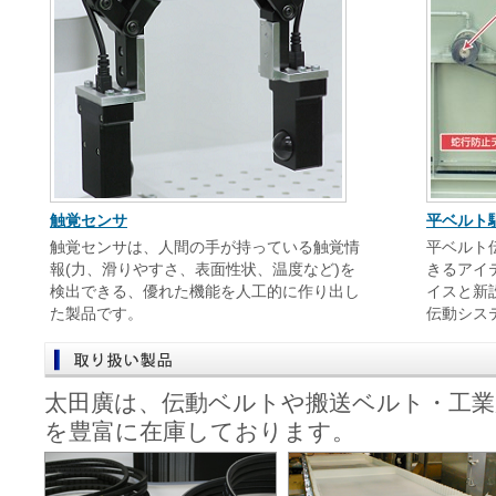
2026年04月13日
太田廣フィッシ
プしました。
2025年12月18日
年末年始休業のお
2025年12月01日
太田廣フィッシ
プしました。
2025年10月23日
太田廣フィッシ
触覚センサ
平ベルト
プしました。
触覚センサは、人間の手が持っている触覚情
平ベルト
2025年08月28日
太田廣フィッシ
報(力、滑りやすさ、表面性状、温度など)を
きるアイ
検出できる、優れた機能を人工的に作り出し
イスと新
プしました。
た製品です。
伝動シス
2025年07月29日
夏季休業のお知ら
2025年07月28日
太田廣フィッシ
太田廣は、伝動ベルトや搬送ベルト・工業
プしました。
を豊富に在庫しております。
2025年06月01日
展示会のお知らせ
展2025”に出展致します