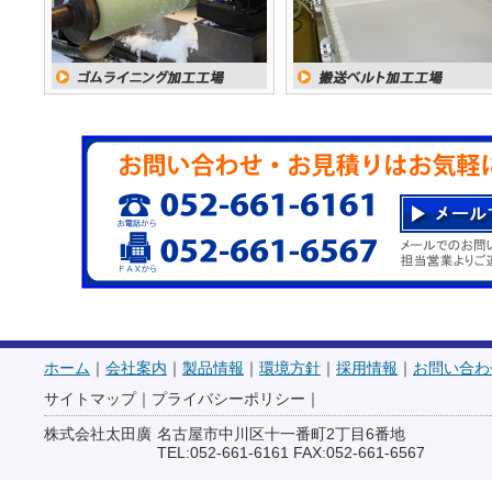
した。
2024年12月23日
年末年始休業のお
2024年09月30日
群馬営業所を｢群馬
転しました。
2024年09月30日
サイクリングク
した。
2024年09月24日
展示会のお知らせ
テックス展に出展致し
①協働ロボット x-Ar
サ」のデモ展示
②リサイクルガラス繊維
ホーム
｜
会社案内
｜
製品情報
｜
環境方針
｜
採用情報
｜
お問い合わ
ター用フィラメント展
サイトマップ
｜
プライバシーポリシー
｜
③PRUSA RESEARC
株式会社太田廣
名古屋市中川区十一番町2丁目6番地
TEL:052-661-6161 FAX:052-661-6567
「PRUSA XL」デモ展示