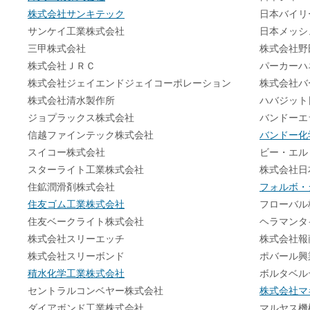
株式会社サンキテック
日本バイリ
サンケイ工業株式会社
日本メッシ
三甲株式会社
株式会社野
株式会社ＪＲＣ
パーカーハ
株式会社ジェイエンドジェイコーポレーション
株式会社バ
株式会社清水製作所
ハバジット
ジョプラックス株式会社
バンドーエ
信越ファインテック株式会社
バンドー化
スイコー株式会社
ビー・エル
スターライト工業株式会社
株式会社日
住鉱潤滑剤株式会社
フォルボ・
住友ゴム工業株式会社
フローバル
住友ベークライト株式会社
ヘラマンタ
株式会社スリーエッチ
株式会社報
株式会社スリーボンド
ポバール興
積水化学工業株式会社
ボルタベル
セントラルコンベヤー株式会社
株式会社マ
ダイアボンド工業株式会社
マルヤス機