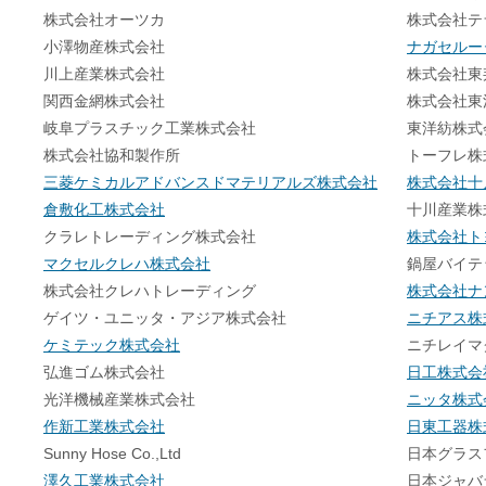
株式会社オーツカ
株式会社テ
小澤物産株式会社
ナガセルー
川上産業株式会社
株式会社東
関西金網株式会社
株式会社東
岐阜プラスチック工業株式会社
東洋紡株式
株式会社協和製作所
トーフレ株
三菱ケミカルアドバンスドマテリアルズ株式会社
株式会社十
倉敷化工株式会社
十川産業株
クラレトレーディング株式会社
株式会社ト
マクセルクレハ株式会社
鍋屋バイテ
株式会社クレハトレーディング
株式会社ナ
ゲイツ・ユニッタ・アジア株式会社
ニチアス株
ケミテック株式会社
ニチレイマ
弘進ゴム株式会社
日工株式会
光洋機械産業株式会社
ニッタ株式
作新工業株式会社
日東工器株
Sunny Hose Co.,Ltd
日本グラス
澤久工業株式会社
日本ジャバ