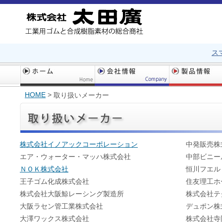
ス
HOME
>
取り扱いメーカー
株式会社イノアックコーポレーション
中発販売株
エア・ウォーター・マッハ株式会社
中部ビニー
ＮＯＫ株式会社
恒川フエル
王子ゴム化成株式会社
住友理工ホ
株式会社大阪鯨レーシング製造所
株式会社テ
大阪ラセン管工業株式会社
デュポン株
大澤ワックス株式会社
株式会社寺