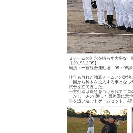
Ｂチームの無念を晴らす大事な一戦!
【2015/12/05】
場所：一宮総合運動場 09：05
昨年も敗れた強豪チームとの対決
一回から鈴木を投入する事となっ
試合を立て直した。
一方打線は緩急をつけられてゴロ
しかし、0-5で迎えた最終回に意
手を追い込むもゲームセット。A