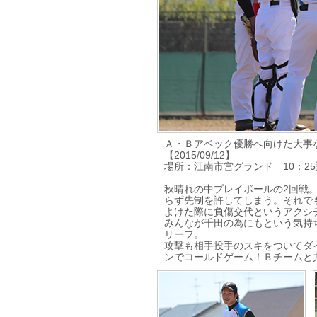
Ａ・Ｂアベック優勝へ向けた大事な一
【2015/09/12】
場所：江南市営グランド 10：2
秋晴れの中プレイボールの2回戦
らず先制を許してしまう。それで
よけた際に負傷交代というアクシ
みんなが千田の為にもという気持
リーフ。
攻撃も相手投手のスキをついてダ
ンでコールドゲーム！Ｂチームと