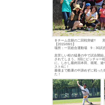
Ｂチーム念願の二回戦突破!! 見
【2015/08/1】
場所：一宮総合運動場 9：30試
息苦しい程の猛暑の中で試合開始
されてしまう。3回にピッチャー
に。しかし最終回本田、堀尾、途
スト4に！
最後まで酷暑の中諦めずに戦った
た！