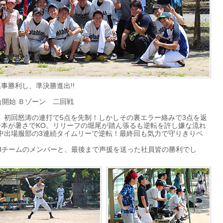
事勝利し、準決勝進出!!
合開始 Ｂゾーン 二回戦
。初回怒涛の連打で5点を先制！しかしその裏エラー絡みで3点を返
松本が暑さでKO。リリーフの堀尾が踏ん張るも逆転を許し嫌な流れ
中出場服部の3連続タイムリーで逆転！最終回も気力で守りきりベ
Bチームのメンバーと、最後まで声援を送った社員皆の勝利でし