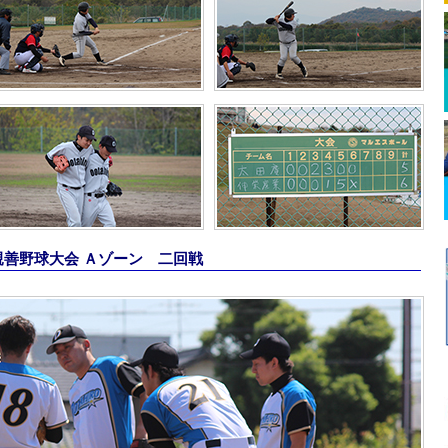
合親善野球大会 Ａゾーン 二回戦