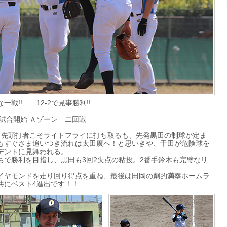
戦!! 12-2で見事勝利!!
5試合開始 Ａゾーン 二回戦
。先頭打者こそライトフライに打ち取るも、先発黒田の制球が定ま
もすぐさま追いつき流れは太田廣へ！と思いきや、千田が危険球を
デントに見舞われる。
ちで勝利を目指し、黒田も3回2失点の粘投。2番手鈴木も完璧なリ
イヤモンドを走り回り得点を重ね、最後は田岡の劇的満塁ホームラ
共にベスト4進出です！！