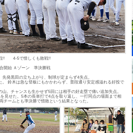
! 4-5で惜しくも敗戦!!
試合開始 Ａゾーン 準決勝戦
。先発黒田の立ち上がり、制球が定まらず4失点。
た。 鈴木は急な登板にもかかわらず、普段通り安定感溢れる好投で
の山。チャンスも生かせず5回には相手の好走塁で痛い追加失点。
地を見せた。5本の長単打で4点を取り返し、一打同点の場面まで相
B両チームとも準決勝で惜敗という結果となった。