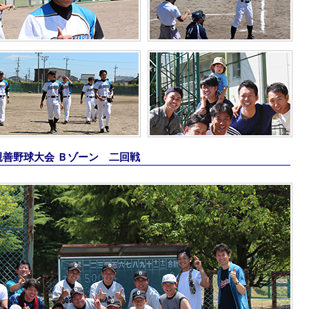
合親善野球大会 Ｂゾーン 二回戦