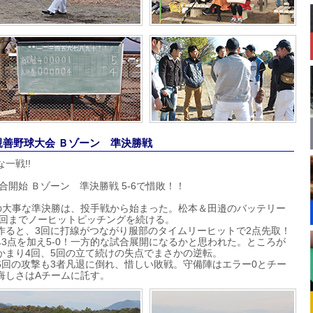
合親善野球大会 Ｂゾーン 準決勝戦
な一戦!!
合開始 Ｂゾーン 準決勝戦 5-6で惜敗！！
の大事な準決勝は、投手戦から始まった。松本＆田邉のバッテリー
/3回までノーヒットピッチングを続ける。
作ると、3回に打線がつながり服部のタイムリーヒットで2点先取！
3点を加え5-0！一方的な試合展開になるかと思われた。ところが
かまり4回、5回の立て続けの失点でまさかの逆転。
6回の攻撃も3者凡退に倒れ、惜しい敗戦。守備陣はエラー0とチー
悔しさはAチームに託す。