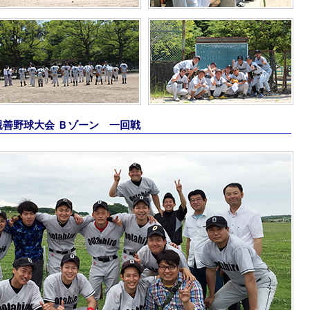
合親善野球大会 Ｂゾーン 一回戦