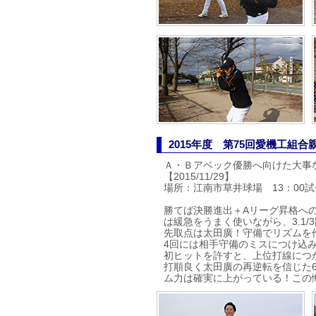
2015年度 第75回愛機工組
Ａ・Ｂアベック優勝へ向けた大事
【2015/11/29】
場所：江南市草井球場 13：00試
勝てば決勝進出＋Aリーグ昇格へ
は緩急をうまく使いながら、3.1
先取点は太田廣！守備でリズムを
4回には相手守備のミスにつけ込み
初ヒットを許すと、上位打線につ
打順良く太田廣の再逆転を信じた
ム力は確実に上がっている！この