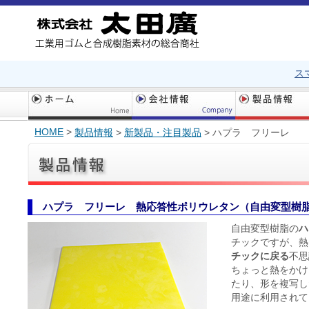
ス
HOME
>
製品情報
>
新製品・注目製品
>
ハプラ フリーレ
ハプラ フリーレ 熱応答性ポリウレタン（自由変型樹
自由変型樹脂の
ハ
チックですが、熱
チックに戻る
不思
ちょっと熱をかけ
たり、形を複写し
用途に利用されて