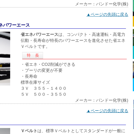
メーカー：バンドー化学(株)
▲ページの先頭に戻る
ネパワーエース
省エネパワーエース
は、コンパクト・高速運転・高電力
伝動・長寿命が特長のパワーエースを進化させた省エネ
Ｖベルトです。
・省エネ・CO2削減ができる
・プーリの変更が不要
・長寿命
標準在庫サイズ
３Ｖ ３５５－１４００
５Ｖ ５００－３５５０
メーカー：バンドー化学(株)
▲ページの先頭に戻る
Ｖベルト
は、標準Ｖベルトとしてスタンダードが一般に