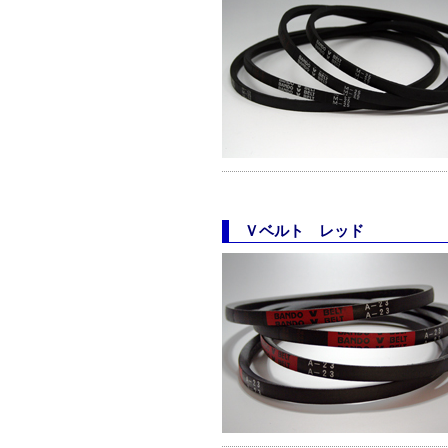
Ｖベルト レッド