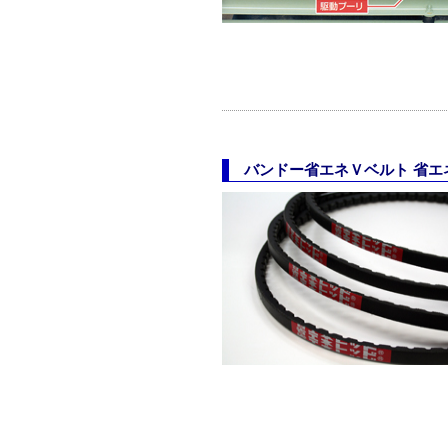
バンドー省エネＶベルト 省エ